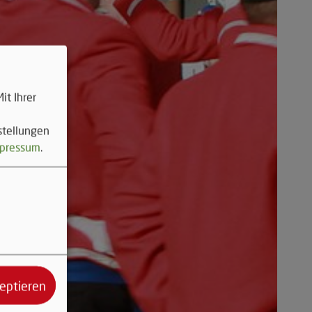
it Ihrer
stellungen
pressum
.
zeptieren