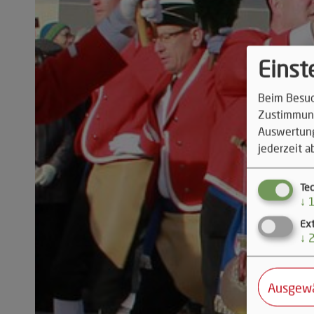
Einst
Beim Besuch
Zustimmung
Auswertung
jederzeit a
Te
↓
Ex
↓
Ausgewä