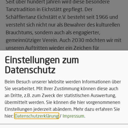
Seit über hundert Jahren wird diese besondere
Tanztradition in Eichstätt gepflegt. Der
Schäfflertanz Eichstätt e.V. besteht seit 1966 und
versteht sich nicht nur als Bewahrer des kulturellen
Brauchtums, sondern auch als engagierter,
gemeinnütziger Verein. Auch 2030 möchten wir mit
unseren Auftritten wieder ein Zeichen für
Zusammenhalt, Lebensfreude und
Einstellungen zum
gesellschaftliches Miteinander setzen – und das
Datenschutz
alles mit einem guten Zweck im Blick. Die Erlöse
fließen wie gewohnt in soziale Projekte in Stadt und
Beim Besuch unserer Website werden Informationen über
Landkreis.
Sie verarbeitet. Mit Ihrer Zustimmung können diese auch
an Dritte, z.B. zum Zweck der statistischen Auswertung,
Zum Auftakt des Tanzjahres besuchen wir
übermittelt werden. Sie können die hier vorgenommenen
voraussichtlich wieder zentrale Orte des
Einstellungen jederzeit abändern.
Mehr dazu erfahren Sie
öffentlichen Lebens in Eichstätt.
hier:
Datenschutzerklärung
/
Impressum
.
Was den Schäfflertanz besonders macht, ist nicht